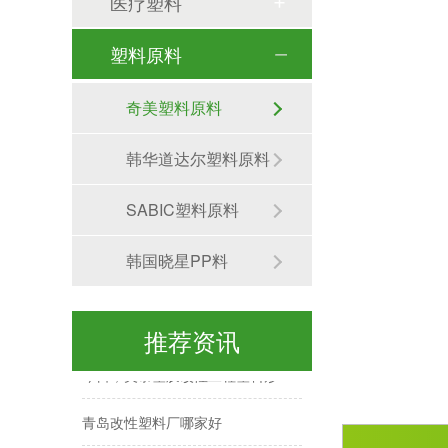
医疗塑料
深耕青岛，聚力升级--青岛美泰二期厂房建设稳步推进
塑料原料
实力获赞！三棵树飞检，美泰交出满意答卷
奇美塑料原料
一家优秀的改性塑料厂，实验室应该配备什么检测设备
韩华道达尔塑料原料
美泰塑胶-IATF16949年审进行中
SABIC塑料原料
美泰塑胶-有实力的塑料合金定制厂家
韩国晓星PP料
只有好品质才能赢得客户的信任和支持-青岛美泰改性塑料源头厂家
青岛改性塑料厂家推荐
推荐资讯
今日，美泰塑胶改性工程塑料形象IP——「高灵粒」耀目启程，正式交付！
青岛改性塑料厂哪家好