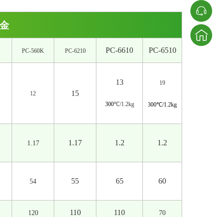
合金
PC-6610
PC-6510
PC-560K
PC-6210
1
3
19
15
12
300
℃/1.2kg
300
℃/1.2kg
1.17
1.2
1.2
1.17
55
65
60
54
110
110
120
70