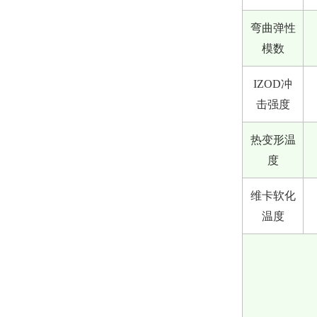
弯曲弹性
模数
IZOD冲
击强度
热变形温
度
维卡软化
温度