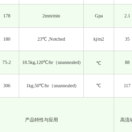
178
2mm/min
Gpa
2.1
180
23℃ ,Notched
kj/m2
35
75-2
18.5kg,120℃/hr（unannealed)
88
℃
306
1kg,50℃/hr
（unannealed)
℃
117
产品特性与应用
高流