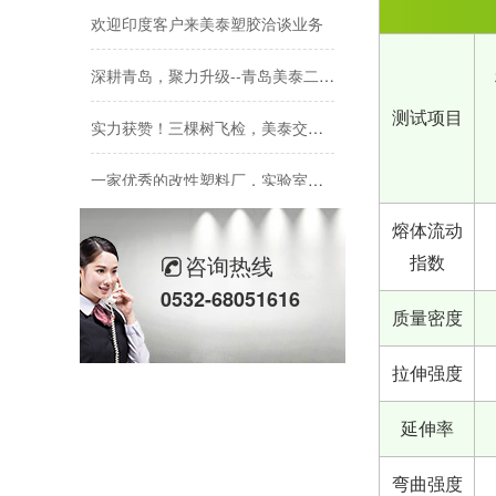
欢迎印度客户来美泰塑胶洽谈业务
深耕青岛，聚力升级--青岛美泰二期厂房建设稳步推进
实力获赞！三棵树飞检，美泰交出满意答卷
测试项目
一家优秀的改性塑料厂，实验室应该配备什么检测设备
熔体流动
咨询热线
指数
0532-68051616
质量密度
拉伸强度
延伸率
弯曲强度