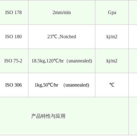
ISO 178
2mm/min
Gpa
ISO 180
23℃ ,Notched
kj/m2
ISO 75-2
18.5kg,120℃/hr（unannealed)
kj/m2
ISO 306
1kg,50℃/hr
（unannealed)
℃
产品特性与应用