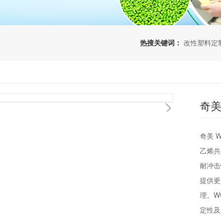
热搜关键词：
改性塑料定
奇美
奇美 W
乙烯共
耐冲击
提供更
理。W
定性及