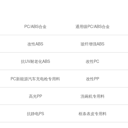
PC/ABS合金
通用级PC/ABS合金
改性ABS
玻纤增强ABS
抗UV耐老化ABS
改性PC
PC新能源汽车充电枪专用料
改性PP
高光PP
洗碗机专用料
抗静电PS
框条表皮专用料