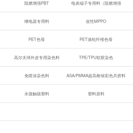
阻燃增强PBT
电表端子专用料（阻燃增强
PBT）
继电器专用料
改性MPPO
PET色母
PET涤纶纤维色母
高尔夫球外皮专用染色料
TPE/TPU软胶染色
免喷涂染色料
ASA/PMMA超高耐候彩色共挤料
水接触级塑料
塑料原料