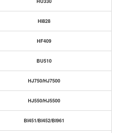
HU330
HI828
HF409
BU510
HJ750/HJ7500
HJ550/HJ5500
BI451/BI452/BI961