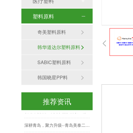
医疗塑料
塑料原料
奇美塑料原料
韩华道达尔塑料原料
SABIC塑料原料
韩国晓星PP料
今日，美泰塑胶改性工程塑料形象IP——「高灵粒」耀目启程，正式交付！
青岛改性塑料厂哪家好
推荐资讯
欢迎印度客户来美泰塑胶洽谈业务
深耕青岛，聚力升级--青岛美泰二期厂房建设稳步推进