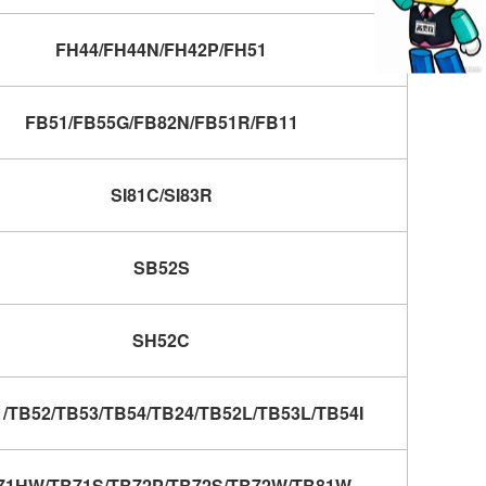
FH44/FH44N/FH42P/FH51
FB51/FB55G/FB82N/FB51R/FB11
SI81C/SI83R
SB52S
SH52C
/TB52/TB53/TB54/TB24/TB52L/TB53L/TB54I
71HW/TB71S/TB72P/TB72S/TB72W/TB81W