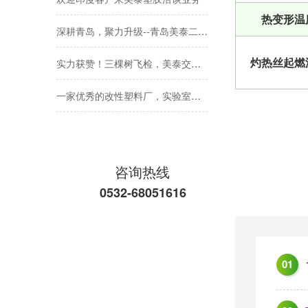
热变形温
深耕青岛，聚力升级--青岛美泰二期厂房建设稳步推进
实力获赞！三棵树飞检，美泰交出满意答卷
灼热丝起燃
一家优秀的改性塑料厂，实验室应该配备什么检测设备
美泰塑胶-IATF16949年审进行中
美泰塑胶-有实力的塑料合金定制厂家
咨询热线
只有好品质才能赢得客户的信任和支持-青岛美泰改性塑料源头厂家
0532-68051616
青岛改性塑料厂家推荐
今日，美泰塑胶改性工程塑料形象IP——「高灵粒」耀目启程，正式交付！
01
青岛改性塑料厂哪家好