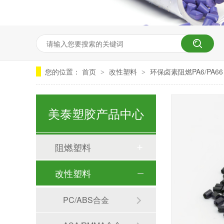
您的位置：
首页
改性塑料
环保卤素阻燃PA6/PA66 
>
>
美泰塑胶产品中心
阻燃塑料
改性塑料
PC/ABS合金