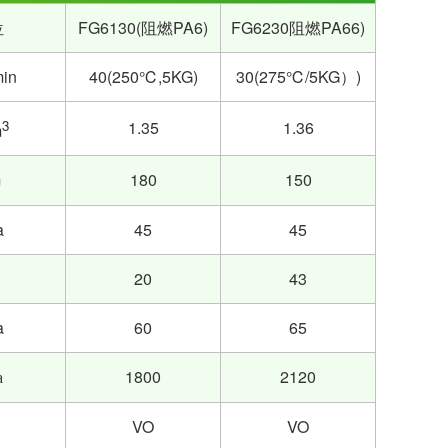
位
FG6130(阻燃PA6)
FG6230阻燃PA66)
min
40(250℃,5KG)
30(275℃/5KG）)
3
1.35
1.36
m
m
180
150
a
45
45
20
43
a
60
65
1800
2120
a
VO
VO