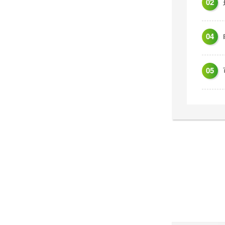
欢迎印度客户来美泰塑胶洽谈业务
02
深耕青岛，聚力升级--青岛美泰二期厂房建设稳步推进
04
实力获赞！三棵树飞检，美泰交出满意答卷
05
一家优秀的改性塑料厂，实验室应该配备什么检测设备