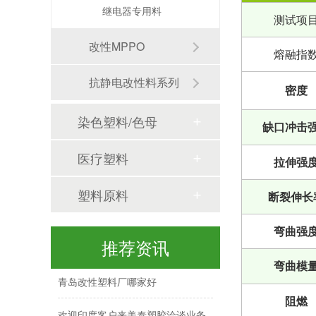
继电器专用料
测试项
改性MPPO
熔融指
抗静电改性料系列
密度
染色塑料/色母
缺口冲击
医疗塑料
拉伸强
塑料原料
断裂伸长
弯曲强
今日，美泰塑胶改性工程塑料形象IP——「高灵粒」耀目启程，正式交付！
推荐资讯
弯曲模
青岛改性塑料厂哪家好
阻燃
欢迎印度客户来美泰塑胶洽谈业务