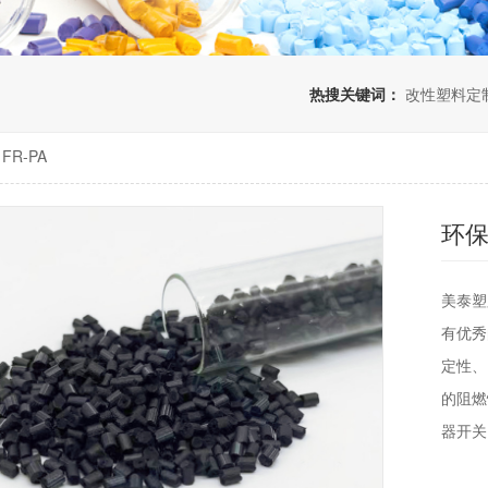
热搜关键词：
改性塑料定
FR-PA
环保
美泰塑
有优秀
定性、
的阻燃
器开关