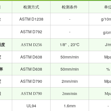
目
检测方式
检测条件
单
数
ASTM D1238
-
g/10
ASTM D792
-
g/c
强度
1/8"，23℃
J/
ASTM D256
度
ASTM D638
50mm/min
Mp
率
ASTM D638
50mm/min
%
度
ASTM D790
2mm/min
Mp
量
ASTM D790
2mm/min
Mp
UL94
1.6mm
-