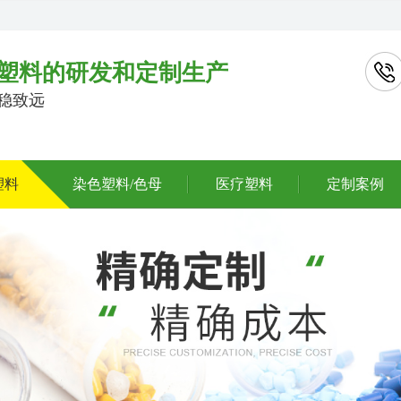
塑料的研发和定制生产
行稳致远
塑料
染色塑料/色母
医疗塑料
定制案例