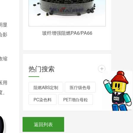
明显
玻纤增强阻燃PA6/PA66
会影
收缩
热门搜索
+
医用
阻燃ABS定制
医疗级色母
度、
PC染色料
PET增白母粒
返回列表