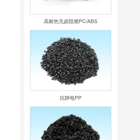
高耐热无卤阻燃PC/ABS
抗静电PP