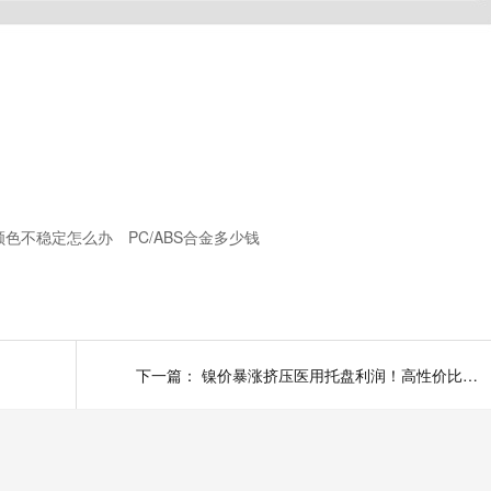
颜色不稳定怎么办
PC/ABS合金多少钱
下一篇：
镍价暴涨挤压医用托盘利润！高性价比PP+GF玻纤改性料，平替高端医用塑料优选