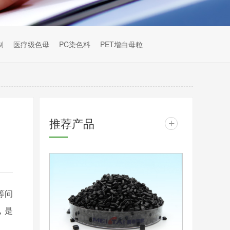
制
医疗级色母
PC染色料
PET增白母粒
推荐产品
+
等问
，是