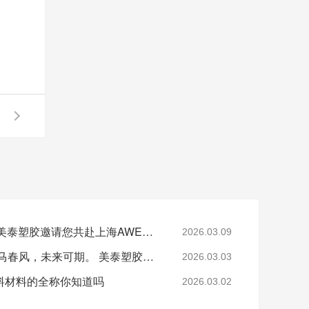
邀请函|3月12~3月15，美泰塑胶邀请您共赴上海AWE，展位号E2-2G71
2026.03.09
灯火万家，良宵共享;策马春风，未来可期。 美泰塑胶祝您:元宵节快乐
2026.03.03
料材料的全称你知道吗
2026.03.02