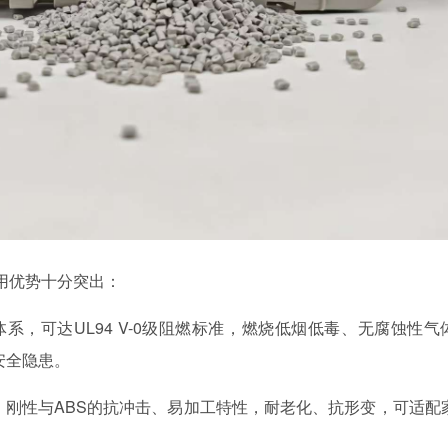
用优势十分突出：
体系，可达
UL94 V-0
级阻燃标准，燃烧低烟低毒、无腐蚀性气
安全隐患。
、刚性与
ABS
的抗冲击、易加工特性，耐老化、抗形变，可适配