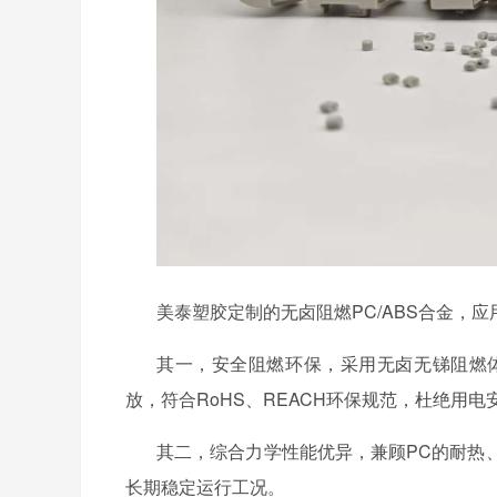
美泰塑胶定制的无卤阻燃
PC/ABS
合金，
应
其一，安全阻燃环保，采用无卤无锑阻燃
放，符合
RoHS
、
REACH
环保规范，杜绝用电
其二，综合力学性能优异，兼顾
PC
的耐热
长期稳定运行工况。