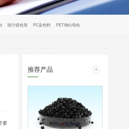
制
医疗级色母
PC染色料
PET增白母粒
推荐产品
+
苛要