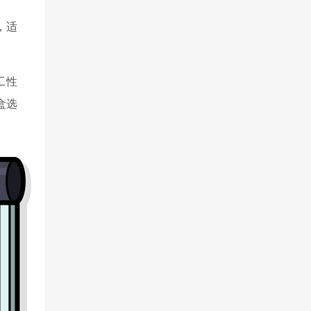
，适
工性
盒选