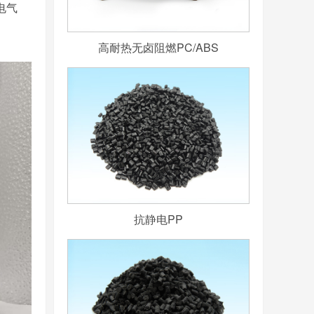
电气
高耐热无卤阻燃PC/ABS
抗静电PP