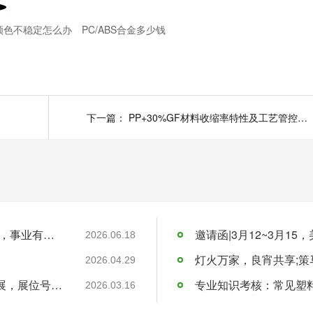
颜色不稳定怎么办
PC/ABS合金多少钱
下一篇：
PP+30%GF材料收缩率特性及工艺管控要点
青岛美泰塑胶端午节放假安排-祝您端午安康，事业有成！
2026.06.18
2026.04.29
邀请函-美泰塑胶邀您4月21日共赴国际橡塑展，展位号4.2H12
专业知识考核：常见塑
2026.03.16