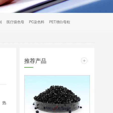
制
医疗级色母
PC染色料
PET增白母粒
推荐产品
+
、热