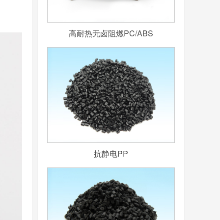
高耐热无卤阻燃PC/ABS
抗静电PP