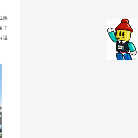
成熟
盖了
有阻