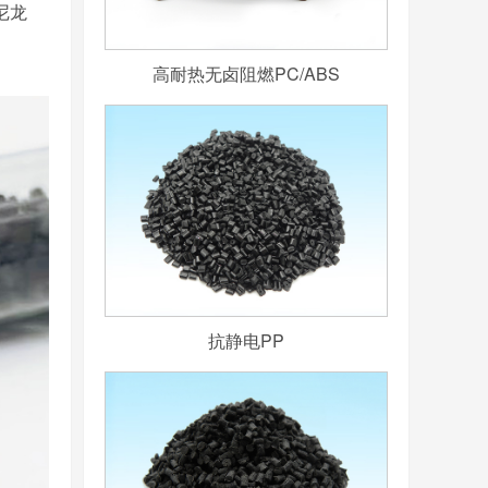
尼龙
高耐热无卤阻燃PC/ABS
抗静电PP