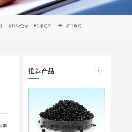
制
医疗级色母
PC染色料
PET增白母粒
推荐产品
+
种电