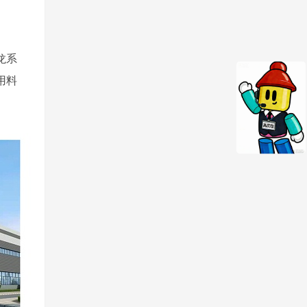
龙系
用料