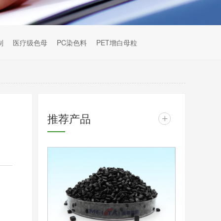
制
医疗级色母
PC染色料
PET增白母粒
推荐产品
+