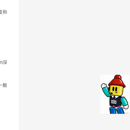
度和
m
深
一般