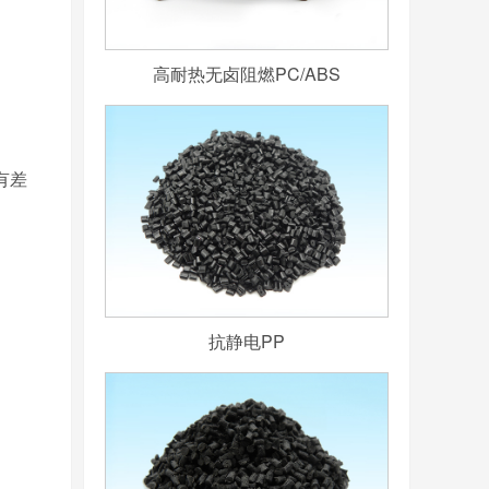
高耐热无卤阻燃PC/ABS
有差
抗静电PP