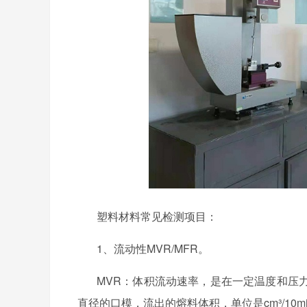
塑料材料常见检测项目：
1、
流动性
MVR/MFR
。
MVR
：体积流动速率，是在一定温度和压
直径的口模，流出的熔料体积，单位是
cm
³
/10m