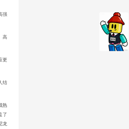
高强
、高
应更
人结
成熟
盖了
尼龙