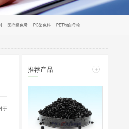
制
医疗级色母
PC染色料
PET增白母粒
推荐产品
+
对于