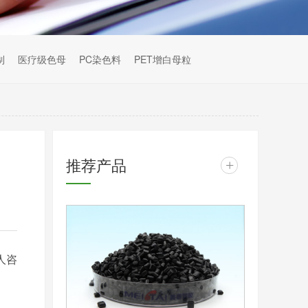
制
医疗级色母
PC染色料
PET增白母粒
推荐产品
+
人咨