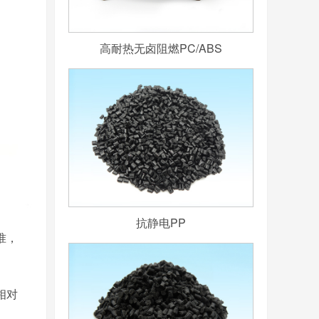
高耐热无卤阻燃PC/ABS
抗静电PP
准，
相对