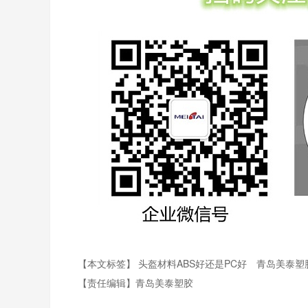
【本文标签】
头盔材料ABS好还是PC好
青岛美泰塑
【责任编辑】
青岛美泰塑胶