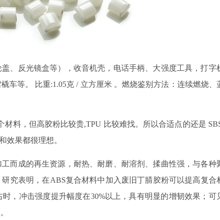
轮盖、反光镜盒等），收音机壳，电话手柄、大强度工具，打字
雪橇车等。
比重
:1.05
克
/
立方厘米 。燃烧鉴别方法：连续燃烧、
个材料，但高胶粉比较贵
,TPU
比较难找。所以合适点的还是
SB
和效果都很理想。
加工而成的再生资源，耐热、耐磨、耐溶剂、揉曲性强，与各种
；研究表明，在
ABS
复合材料中加入废旧丁腈胶粉可以提高复合
右时，冲击强度提升幅度在
30%
以上，具有明显的增韧效果；可
性。