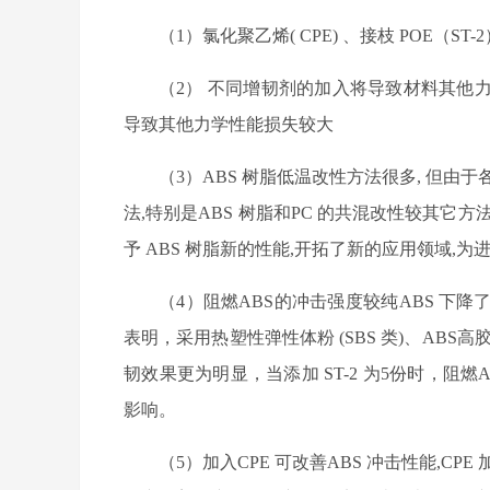
（
1
）
氯化聚乙烯
( CPE)
、接枝
POE
（
ST-2
（
2
）
不同增韧剂的加入将导致材料其他
导致其他力学性能损失较大
（
3
）
ABS
树脂低温改性方法很多
,
但由于
法
,
特别是
ABS
树脂和
PC
的共混改性较其它方
予
ABS
树脂新的性能
,
开拓了新的应用领域
,
为
（
4
）阻燃
ABS
的冲击强度较纯
ABS
下降
表明，采用热塑性弹性体粉
(SBS
类
)
、
ABS
高
韧效果更为明显，当添加
ST-2
为
5
份时，阻燃
影响。
（
5
）加入
CPE
可改善
ABS
冲击性能
,CPE