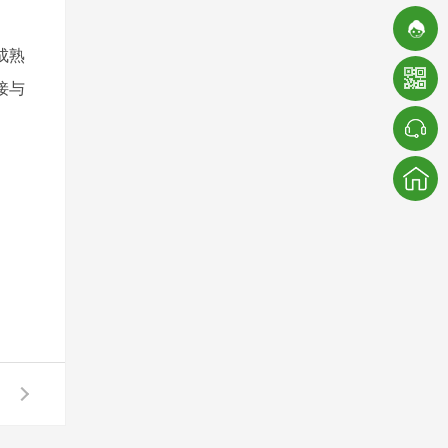
成熟
接与