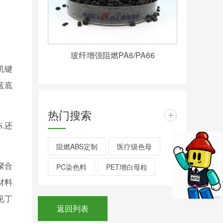
玻纤增强阻燃PA6/PA66
机键
蓝底
热门搜索
+
S.
还
阻燃ABS定制
医疗级色母
PC染色料
PET增白母粒
聚合
材料
见丁
返回列表