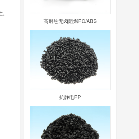
性。
高耐热无卤阻燃PC/ABS
抗静电PP