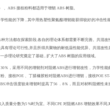
） 、
ABS
接枝粉料都适用于增韧
ABS
树脂。
力学性能的下降
,
其中用热塑性聚氨酯增韧能获得较好的冲击性
各种方法都在探索阶段
,
各自的理论体系都需要不断完善。共混改
法具有理论可行性
,
并且所得共聚物的耐低温性能优异。共混改性
进一步理论研究奠定了基础
,
扩大了
ABS
树脂的应用领域。
了
30
％，采用不同的增韧剂对阻燃
ABS
进行增韧改性，力学性能
胶粉、接枝
POE
、丁腈橡胶粉对阻燃
ABS
进行增韧，接枝
POE ST
ABS
冲击强度较未增韧时提高了
56
．
8
％，而且对材料阻燃性未
加入质量分数为
5 %
时为宜。不同
CPE
对阻燃
ABS
增韧效果不同
,