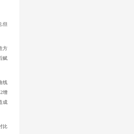
能
,
但
性方
后赋
曲线
-2
增
造成
对比