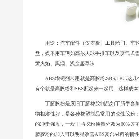
用途：汽车配件（仪表板、工具舱门、车
盘，娱乐用车辆如高尔夫球手推车以及喷气式
黄火焰、黑烟、浅金盏草味
ABS
增韧剂常用就是高胶粉
.SBS,TPU.
这几
有个就是高胶粉和
SBS
配起来一起用，这样成本
丁腈胶粉是废旧丁腈橡胶制品如丁腈手套
物相溶性好，是各种橡塑制品常用的改性胶粉
的冲击强度，一般丁腈胶粉质量分数为
60%
左
腈胶粉的加入可以明显改善
ABS
复合材料的韧