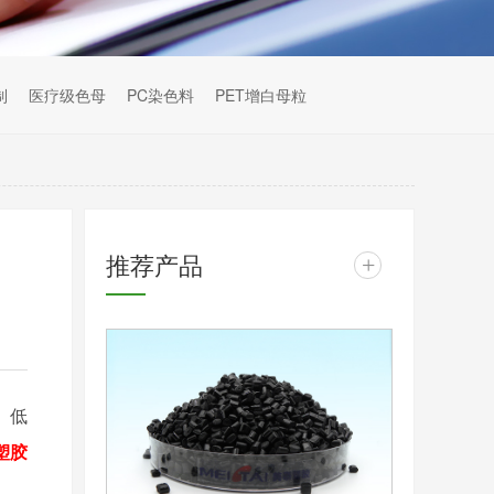
制
医疗级色母
PC染色料
PET增白母粒
推荐产品
+
、低
塑胶