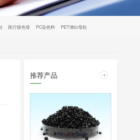
制
医疗级色母
PC染色料
PET增白母粒
推荐产品
+