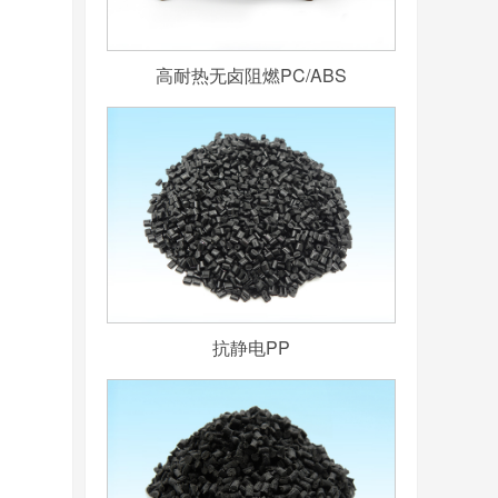
高耐热无卤阻燃PC/ABS
抗静电PP