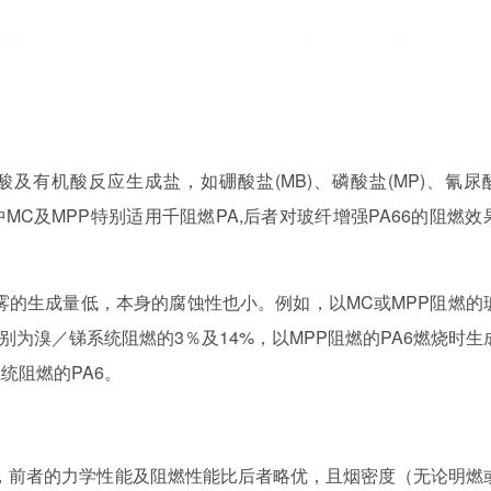
机酸及有机酸反应生成盐，如硼酸盐(MB)、磷酸盐(MP)、氰尿
其中MC及MPP特别适用千阻燃PA,后者对玻纤增强PA66的阻燃效
烟雾的生成量低，本身的腐蚀性也小。例如，以MC或MPP阻燃的
分别为溴／锑系统阻燃的3％及14%，以MPP阻燃的PA6燃烧时生
统阻燃的PA6。
相比，前者的力学性能及阻燃性能比后者略优，且烟密度（无论明燃