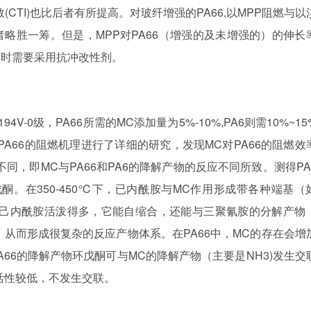
CTI)也比后者有所提高。对玻纤增强的PA66,以MPP阻燃与以
略胜一筹。但是，MPP对PA66（增强的及未增强的）的伸长
有时需要采用抗冲改性剂。
4V-0级，PA66所需的MC添加量为5%-10%,PA6则需10%~1
PA66的阻燃机理进行了详细的研究，发现MC对PA66的阻燃效
理不同，即MC与PA66和PA6的降解产物的反应不同所致。测得PA
酮。在350-450℃下，已内酰胺与MC作用形成带各种端基（
比己内酰胺活泼得多，它能自缩合，还能与三聚氰胺的分解产物
用，从而形成很复杂的反应产物体系。在PA66中，MC的存在会增
A66的降解产物环戊酮可与MC的降解产物（主要是NH3)发生交
活性较低，不发生交联。