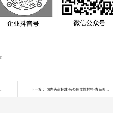
胶
和抗紫外线是一个意思吗-美泰塑胶
下一篇：
国内头盔标准-头盔用改性材料-青岛美泰塑胶