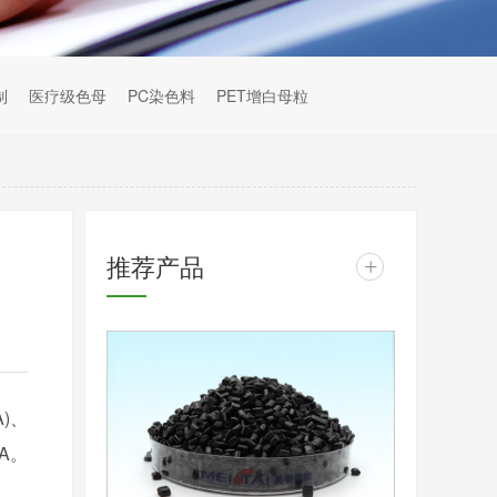
制
医疗级色母
PC染色料
PET增白母粒
推荐产品
+
)、
A。