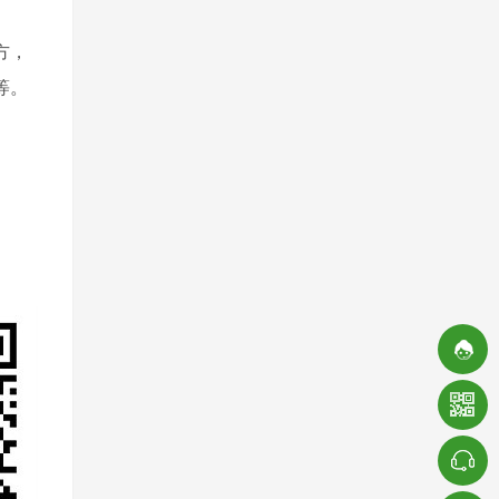
方，
等。