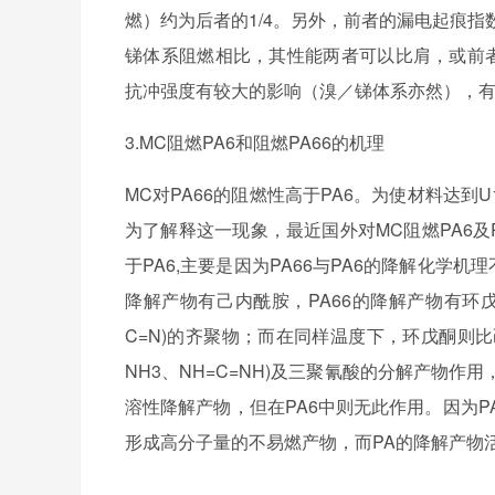
燃）约为后者的1/4。另外，前者的漏电起痕指数(
锑体系阻燃相比，其性能两者可以比肩，或前者
抗冲强度有较大的影响（溴／锑体系亦然），
3.MC阻燃PA6和阻燃PA66的机理
MC对PA66的阻燃性高于PA6。为使材料达到U19
为了解释这一现象，最近国外对MC阻燃PA6及
于PA6,主要是因为PA66与PA6的降解化学机
降解产物有己内酰胺，PA66的降解产物有环戊
C=N)的齐聚物；而在同样温度下，环戊酮则
NH3、NH=C=NH)及三聚氰酸的分解产物作
溶性降解产物，但在PA6中则无此作用。因为P
形成高分子量的不易燃产物，而PA的降解产物