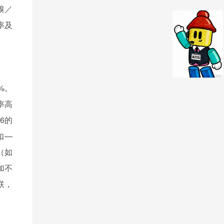
溴／
率及
5%。
率高
6的
如—
（如
加不
联，