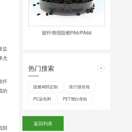
玻纤增强阻燃PA6/PA66
酸盐
果尤
热门搜索
+
玻纤
阻燃ABS定制
医疗级色母
成的
PC染色料
PET增白母粒
返回列表
或阴