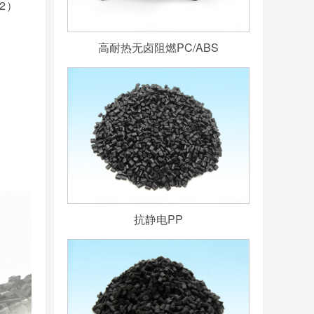
12）
高耐热无卤阻燃PC/ABS
抗静电PP