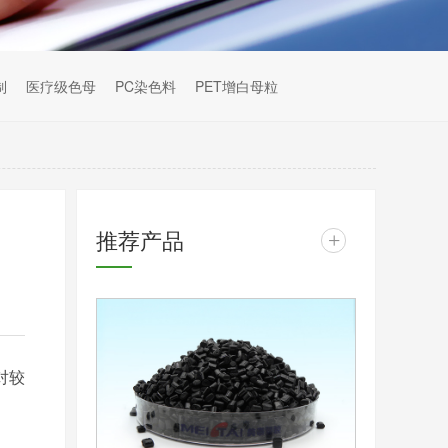
制
医疗级色母
PC染色料
PET增白母粒
推荐产品
+
对较