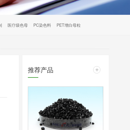
制
医疗级色母
PC染色料
PET增白母粒
推荐产品
+