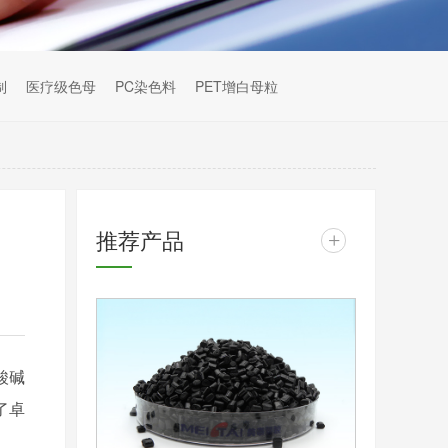
制
医疗级色母
PC染色料
PET增白母粒
推荐产品
+
酸碱
了卓
。