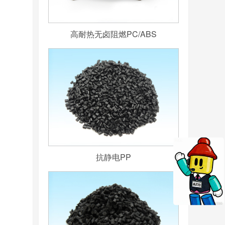
高耐热无卤阻燃PC/ABS
抗静电PP