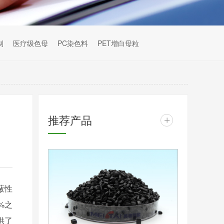
制
医疗级色母
PC染色料
PET增白母粒
推荐产品
+
蔽性
%之
供了