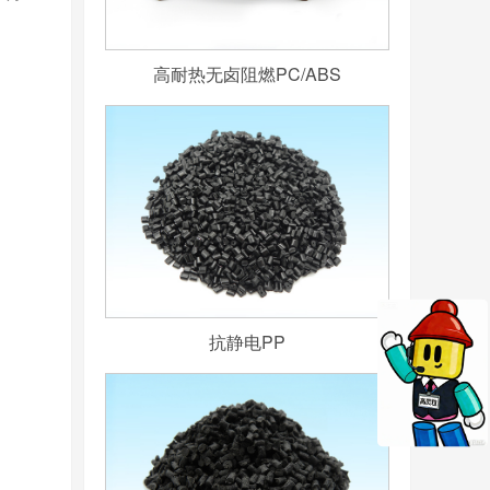
高耐热无卤阻燃PC/ABS
抗静电PP