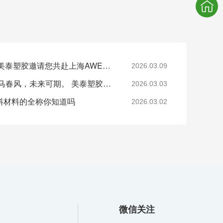
邀请函|3月12~3月15，美泰塑胶邀请您共赴上海AWE，展位号E2-2G71
2026.03.09
灯火万家，良宵共享;策马春风，未来可期。 美泰塑胶祝您:元宵节快乐
2026.03.03
料材料的全称你知道吗
2026.03.02
微信关注