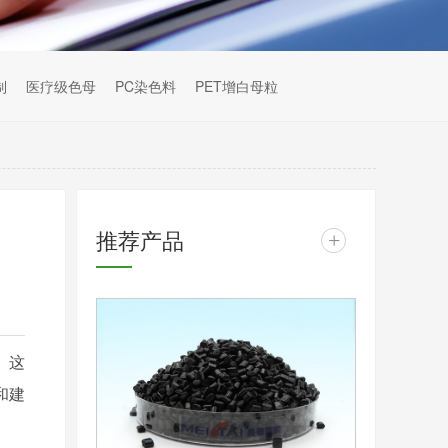
制
医疗级色母
PC染色料
PET增白母粒
推荐产品
+
。这
和建