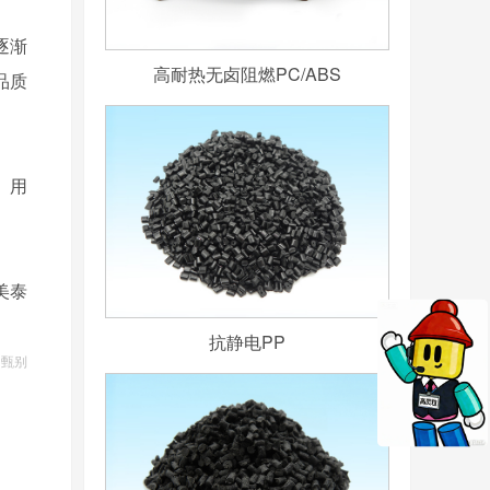
逐渐
高耐热无卤阻燃PC/ABS
品质
。用
美泰
抗静电PP
细甄别