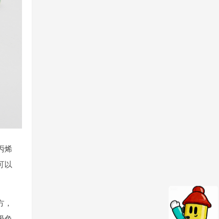
丙烯
可以
方，
级色