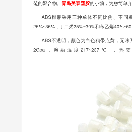
范的聚合物。
青岛美泰塑胶
的小编，为您简单介
ABS树脂
采用三种单体不同比例、不同
25%~35%，
丁二烯
25%~30%和苯乙烯40%~5
ABS不透明，颜色为白色稍带点黄，无味无毒， 密
2Gpa，熔融温度217~237℃ ，热