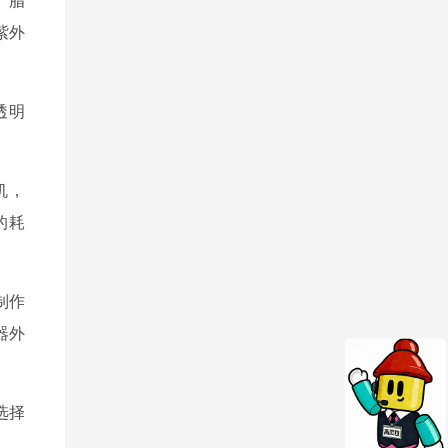
紫外
透明
机，
的耗
制作
器外
选择