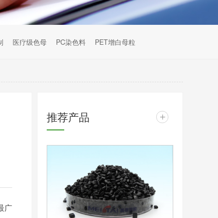
制
医疗级色母
PC染色料
PET增白母粒
推荐产品
+
最广