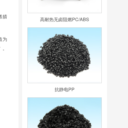
烯腈
高耐热无卤阻燃PC/ABS
值为
右。
抗静电PP