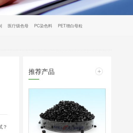
制
医疗级色母
PC染色料
PET增白母粒
推荐产品
+
试？