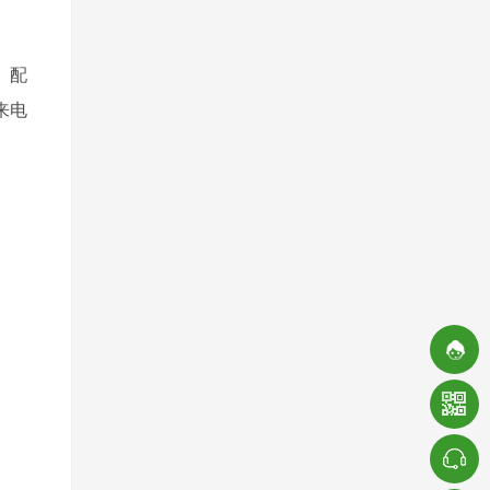
、配
来电