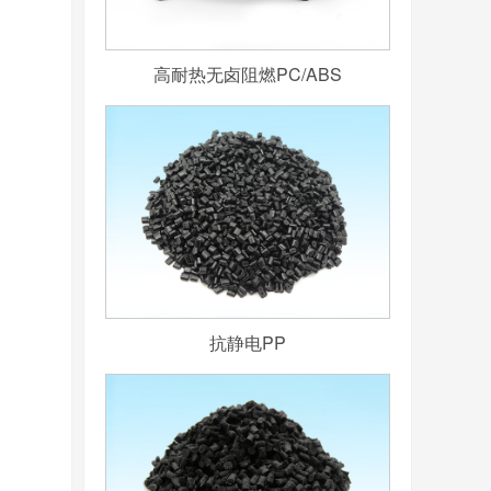
高耐热无卤阻燃PC/ABS
抗静电PP