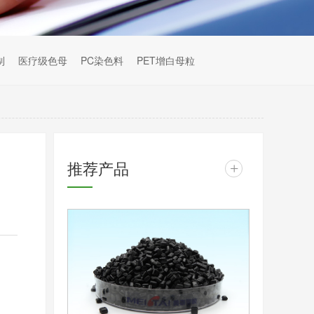
制
医疗级色母
PC染色料
PET增白母粒
推荐产品
+