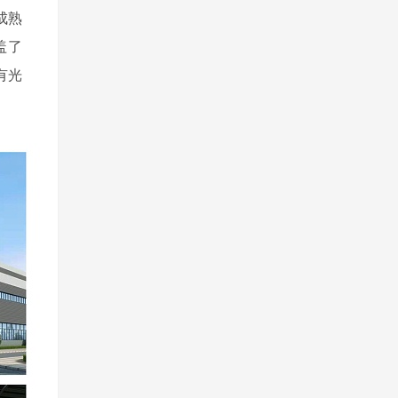
成熟
盖了
有光