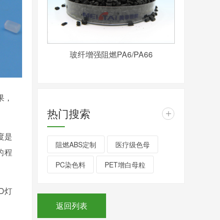
玻纤增强阻燃PA6/PA66
果，
热门搜索
+
度是
阻燃ABS定制
医疗级色母
的程
PC染色料
PET增白母粒
D灯
返回列表