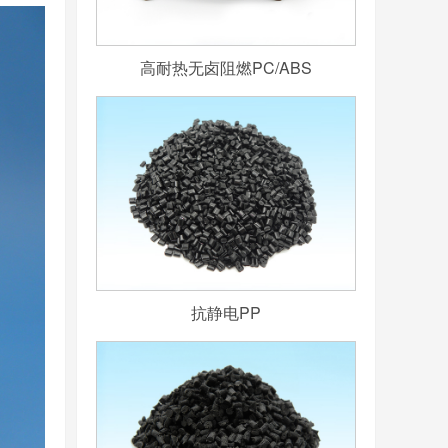
高耐热无卤阻燃PC/ABS
抗静电PP