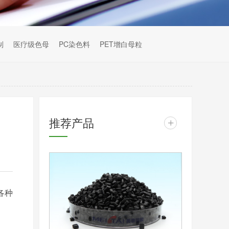
制
医疗级色母
PC染色料
PET增白母粒
推荐产品
+
各种