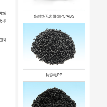
丙烯
高耐热无卤阻燃PC/ABS
使得
范围
抗静电PP