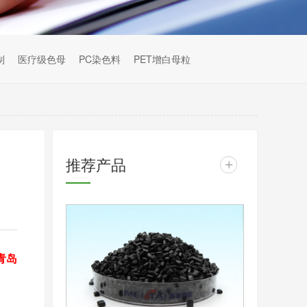
制
医疗级色母
PC染色料
PET增白母粒
推荐产品
+
青岛