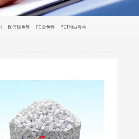
制
医疗级色母
PC染色料
PET增白母粒