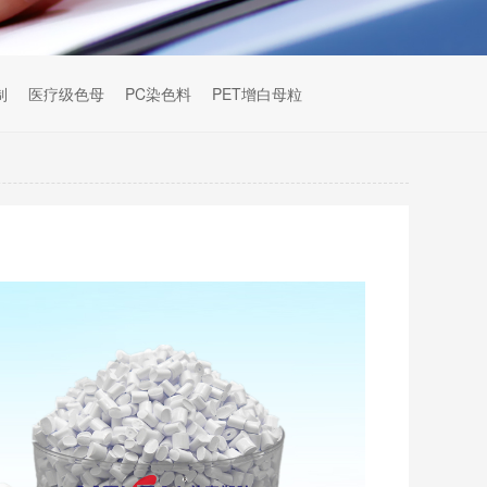
制
医疗级色母
PC染色料
PET增白母粒