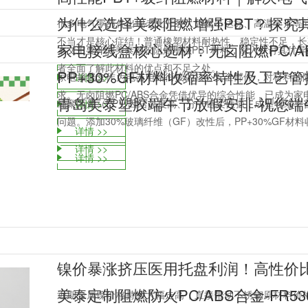
为什么选择美泰阻燃增强PBT？探究
很多电气零部件出现老化开裂、阻燃不达标、高温变形等
不当才是核心症结！普通橡塑材料耐热性、稳定性不足，长期
家电接线盒核心选材：无卤阻燃PC/A
本文主要评测美泰塑胶阻燃增强PBT材料，深入探讨其优
者全面了解此材料的优点和不足之处。
PP+30%GF材料收缩率特性及工艺
家电接线盒作为电器电路衔接的核心安全部件，对材料的
详情 >>
求。无卤阻燃PC/ABS合金凭借优异的综合性能，已成为家电
青岛美泰塑胶端午节放假安排-祝您端
纯聚丙烯（PP）因结晶度高、分子链柔性强，成型收缩率普遍
详情 >>
问题。添加30%玻璃纤维（GF）改性后，PP+30%GF材料收
详情 >>
详情 >>
详情 >>
美泰定制阻燃防火PC/ABS合金-FR
近期金属镍价格持续大幅走高，直接带动不锈钢原材料价