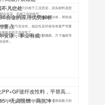
其不凡之处
问题，大家往往只归咎于工况恶劣，其实材料选型
在高温、高频工作的电气...
BS合金的应用优势解析
异的性能及实际应用。本文通过多角度分析，帮助读
管控要点
阻燃性、电气安全性、稳定性及环保性有着严苛要
接线盒的主流改性工...
午安康，事业有成！
达1.5%~2.5%，制品易出现翘曲、尺寸偏差等
缩率...
镍价暴涨挤压医用托盘利润！高性价比PP+GF玻纤改性料，平替高端医用塑料优选
5365，无卤阻燃，高抗冲！
格一路飙升，医用不锈钢托盘生产企业面临极大的