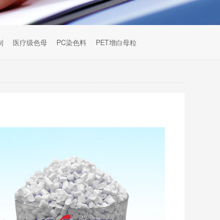
制
医疗级色母
PC染色料
PET增白母粒