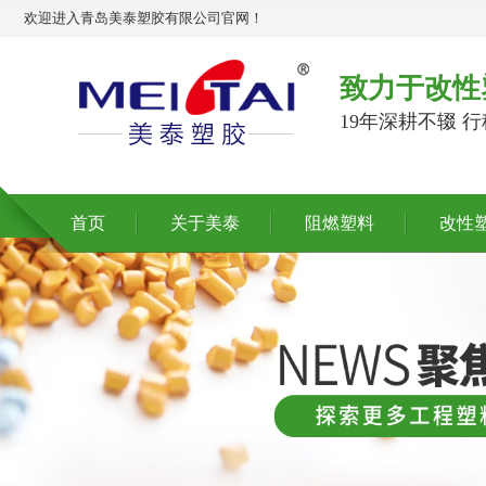
欢迎进入青岛美泰塑胶有限公司官网！
致力于改性
19年深耕不辍 
首页
关于美泰
阻燃塑料
改性