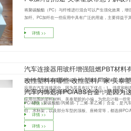
将聚碳酸酯（PC）与纤维进行混合可以产生强化效果，增
加纤。PC加纤在一些应用中具有广泛的用途，主要得益于其强
详情 >>
汽车连接器用玻纤增强阻燃PBT材料
改性塑料有哪些-改性塑料厂家-美泰
将玻璃纤维增强和阻燃性能结合在一起的聚酯材料，如玻纤
应用在汽车连接器中，因为其具有以下优点：1、强度和刚度
汽车内饰选择PC/ABS合金，是因为
改性塑料是指通过在塑料基体中添加不同种类的添加剂、
应用范围的塑料材料。美泰塑胶的小编，为您总计额一些常见
PC/ABS（聚碳酸酯/丙烯腈-丁二烯-苯乙烯）合金，
详情 >>
台、水杯架，以及部分车型的顶板、座椅背等，都选择PC/AB
详情 >>
详情 >>